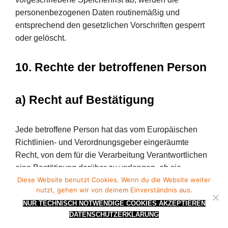
personenbezogenen Daten routinemäßig und
entsprechend den gesetzlichen Vorschriften gesperrt
oder gelöscht.
10. Rechte der betroffenen Person
a) Recht auf Bestätigung
Jede betroffene Person hat das vom Europäischen
Richtlinien- und Verordnungsgeber eingeräumte
Recht, von dem für die Verarbeitung Verantwortlichen
eine Bestätigung darüber zu verlangen, ob sie
Diese Website benutzt Cookies. Wenn du die Website weiter
betreffende personenbezogene Daten verarbeitet
nutzt, gehen wir von deinem Einverständnis aus.
werden. Möchte eine betroffene Person dieses
NUR TECHNISCH NOTWENDIGE COOKIES AKZEPTIEREN
Bestätigungsrecht in Anspruch nehmen, kann sie sich
DATENSCHUTZERKLÄRUNG
hierzu jederzeit an einen Mitarbeiter des für die